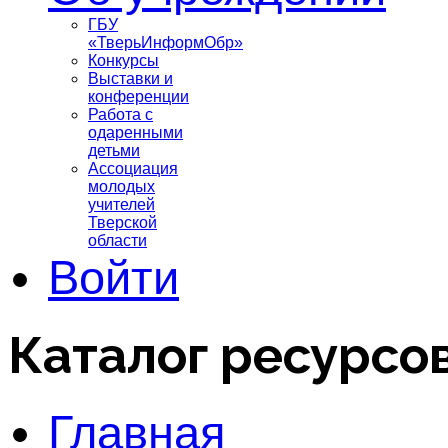
ГБУ
«ТверьИнформОбр»
Конкурсы
Выставки и
конференции
Работа с
одаренными
детьми
Ассоциация
молодых
учителей
Тверской
области
Войти
Каталог ресурсо
Главная