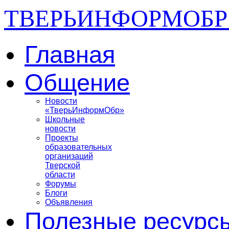
ТВЕРЬИНФОРМОБР
Главная
Общение
Новости
«ТверьИнформОбр»
Школьные
новости
Проекты
образовательных
организаций
Тверской
области
Форумы
Блоги
Объявления
Полезные ресурс