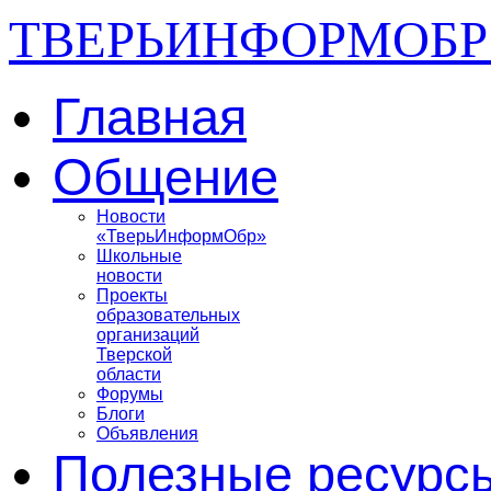
ТВЕРЬИНФОРМОБР
Главная
Общение
Новости
«ТверьИнформОбр»
Школьные
новости
Проекты
образовательных
организаций
Тверской
области
Форумы
Блоги
Объявления
Полезные ресурс