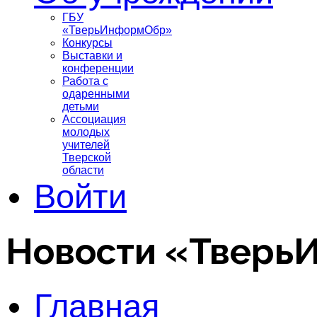
ГБУ
«ТверьИнформОбр»
Конкурсы
Выставки и
конференции
Работа с
одаренными
детьми
Ассоциация
молодых
учителей
Тверской
области
Войти
Новости «Тверь
Главная