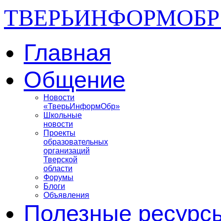
ТВЕРЬИНФОРМОБР
Главная
Общение
Новости
«ТверьИнформОбр»
Школьные
новости
Проекты
образовательных
организаций
Тверской
области
Форумы
Блоги
Объявления
Полезные ресурс