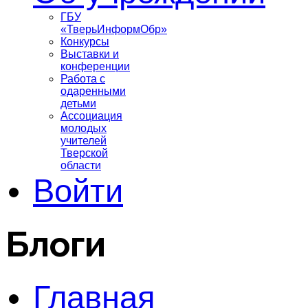
ГБУ
«ТверьИнформОбр»
Конкурсы
Выставки и
конференции
Работа с
одаренными
детьми
Ассоциация
молодых
учителей
Тверской
области
Войти
Блоги
Главная